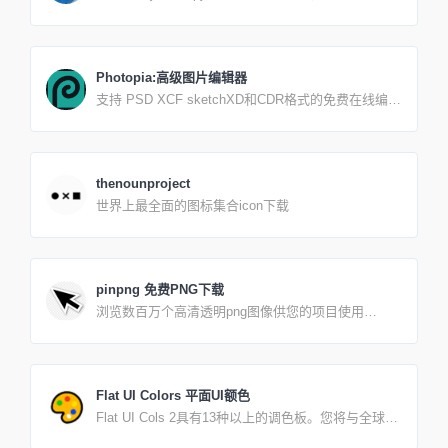
SiteMap有利于搜索引擎蜘蛛的抓取和收录。支持
HTTPS协议，爬取链接无条数限制(有超时限
制！！！)。内链支持【页面历遍】爬取。如页面超
时，是抓取子链接过多造成，请取消【页面历遍】选
Photopia:高级图片编辑器
项后再生成。反馈信息时候请将您的域名地址一并发
支持 PSD XCF sketchXD和CDR格式的免费在线编辑
给我，并描述清楚问题所在。使用方法:1、输入网址
器。 ( Adobe photosh。pGMP. sketch App Adobe xd
生成Html、Txt、Xml格式网站地图文件2、下载您需
CelDraW创建新图像或打开已有文件。 保存你的作品
求的网站地图格式文件，并上传至网站根目录3、在网
为PSD格式(文件另存为PSD)或jPG′PNGSvG格式(文
站首页底部加上HTML格式网站地图文件链接4、登录
件导出为)。 在我们的 Github或 Facebook上提出功能
搜索引擎并提交引擎要求格式的网站地图文件地址5、
thenounproject
需求。 我们的目标是打造最强大而易用的图片編辑
如果出现乱码，请更改字符集提交。6、如果提示无权
世界上最全面的图标集合icon下载
器.
限，请刷新首页再填写后提交。7、解决xmltxt文件下
载后，百度无法识别问题hot
pinpng 免费PNG下载
浏览数百万个高清透明png图像供您的项目使用
PinPNG.com上的大量HD Png图像集合主要来自实际
用户的电子邮件提交或直接通过平台上传。每个上传
的png图像均经过人工审核并显示在网站上。公共互
联网平台上也有一些受欢迎的艺术品，这些免费作品
Flat UI Colors 平面UI额色
主要由我们的团队收集。根据美国版权合理使用法
Flat UI Cols 2具有13种以上的调色板。您将与全球13
（美国法典第17标题），所有发布的图像内容均应视
位设计师合作，为您的下一个项目，设计，演示文稿
为具有权利。PinPNG.com符合17 USC§512和数字千