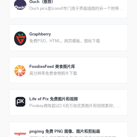
Ouch（推荐）
Ouch.pics是Icons8专门用于界面插图的另一个附带项
目。 它们会使你的设计看起来干净、时髦。除了存储
照片，图标和音乐，我们还决心建立一个设计平台，
改变人们创造事物的方式。
Graphberry
免费PSD，HTML，网页模板，图标下载
FoodiesFeed 美食图片库
高分辨率免费食物照片下载
Life of Pix 免费图片和视频
Pixabay拥有超过2.6百万张优质图片和视频素材，让
你轻松应对各种设计场景。 无版权限制，图片多为欧
洲景观，多为摄影师拍摄的生活类图片，所有的影像
都是公共领域捐赠而来。
pngimg 免费 PNG 图像、图片和剪贴画