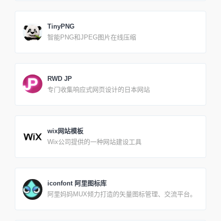
提供总计280种颜色的COPY PASTE。不管我们来自
年版权法案（“ DMCA”）。我们的政策是回应任何侵
何处，或者是哪种颜色覆盖了我们的肉，Flat UI Cols
权通知，并根据《数字千年版权法》（“ DMCA”）和
都向我证明了精美配对颜色的力量和常识是全球性的
其他适用的知识产权法采取适当的措施。如果您的受
TinyPNG
事实，而且意义重大。到目前为止，在我完成的30多
版权保护的作品出现在PinPNG.com上，或者如果通
智能PNG和JPEG图片在线压缩
个项目中，我一直惊讶于flatuicols.com如何在2013年
过搜索引擎返回了受版权保护的作品的链接，并且您
如此迅速地获得普及，并感到惊讶的是，它每年仍在
希望删除此材料，则您必须提供书面通讯，其中详细
全球范围内使用。在过去的一年中，已经从全球150
说明了以下部分中列出的信息。请注意，如果您虚假
多个国家地区复制了超过2500万次颜色。现在，我与
陈述我们网站上列出的侵犯版权的信息，您将承担损
来自13个不同国家地区的13位设计师以及默认调色板
坏（包括费用和律师费）的责任。我们建议您首先与
RWD JP
合作，很荣幸为您展示所有全新的Flat UI Cols 2。
律师联系以寻求法律帮助。您的侵犯版权声明中必须
专门收集响应式网页设计的日本网站
包含以下信息： 1.提供被授权人代表涉嫌侵权的独占
权人行事的证据。2.您必须足够详细地确定被侵权的
受版权保护的作品，包括至少一个搜索词，根据该搜
索词，该材料将出现在Dlpng.com搜索结果中。3.声
明投诉方有善意的信念，认为以投诉的方式使用该材
wix网站模板
料未经版权所有者，其代理人或法律的授权。4.声明
Wix公司提供的一种网站建设工具
通知中的信息准确无误，并受到伪证处罚，声明申诉
方被授权代表据称受到侵犯的专有权的所有人行事。
iconfont 阿里图标库
阿里妈妈MUX倾力打造的矢量图标管理、交流平台。