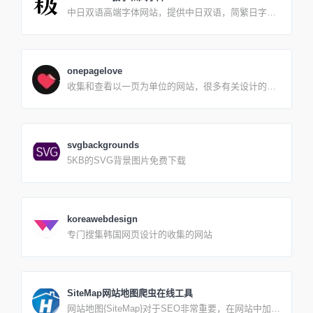
类型的都有，直接点查看即可，而且提示词、关键词
中日双语高端字体网站，提供中日双语，简繁日字
也可以直接复制编辑。Q.生成作品一般需要多长时间
型。将原版的日本语字体引入中国，旨在为中国地区
A.journey生成作品的速度分为两个模式: fast 和
企业、海外版块业务提供专业的日本语字体与出海解
relaxfast 基本会确保 34 分钟出图；relax 不一定，但
决方案，并提供专业购买授权。
个人体验下来也还好，很少有超过 10 分钟的，因为
是排队的模式，在有时差、外国人都睡觉的时段，速
onepagelove
度也很快。Q.平台保存了我生成的作品了吗？ A.目前
收集和查看以一页为单位的网站，很多有关设计的博
没有做该功能，也没有保存历史，如果生成的作品不
客参考
错就赶紧保存下来，刷新页面就没有了。Q.支持手机
上操作么？ A.支持，体验上肯定不如PC上体验好。‼️
注意：链接不要在微信里打开，因为微信里打开无法
收到生成的作品。
svgbackgrounds
5KB的SVG背景图片免费下载
koreawebdesign
专门搜集韩国网页设计的收集的网站
SiteMap网站地图爬虫在线工具
网站地图{SiteMap}对于SEO非常重要，在网站中加入