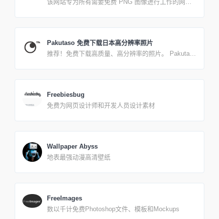
该网站专为所有需要免费 PNG 图像进行工作的网页
和平面设计师而设计。您可以免费下载本网站上的所
有图片并用于任何非商业目的。 一些图片是我们在网
上找到的，只是放在目录中，一些PNG图片是我们自
己做的。您无需注册即可在我们的网站上下载具有
Pakutaso 免费下载日本高分辨率照片
alpha 透明背景的免费 PNG 图像。所有图像都是免费
推荐！免费下载高质量、高分辨率的照片。 Pakuta的
的，具有最佳分辨率和质量。
照片素材是由“注册摄影师”拍摄并拥有的原始照片。
我们不处理无版权 (CC0) 和二次分发或来源未知的照
片。 照片在每张照片得到管理层确认后发布。我们努
力提供符合时代需求的照片，同时强调“易于使用”、
Freebiesbug
“稀有价值”和“热门话题”。
免费为网页设计师和开发人员设计素材
Wallpaper Abyss
地表最强动漫高清壁纸
FreeImages
数以千计免费Photoshop文件、模板和Mockups